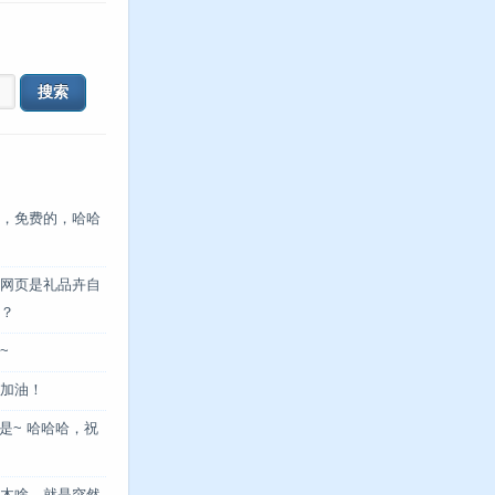
，免费的，哈哈
网页是礼品卉自
？
~
加油！
是~ 哈哈哈，祝