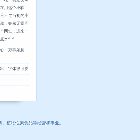
木啥，就是突然
在用这个小软
只不过当初的小
叔，突然无意间
个网址，进来一
水^_^
心，万事如意
出，字体很可爱
料、植物性素食品等经营和事业。