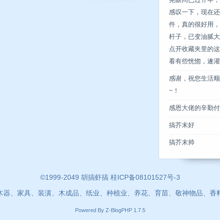
晃眼间已过卄年，
感叹一下，现在还
件，真的很好用，
杆子，已变油腻大
点开收藏夹里的这
看有些恍惚，遂灌点
感谢，祝您生活顺
~！
感恩大佬的辛勤付
搞芥末好
搞芥末帅
©1999-2049 胡搞虾搞 桂ICP备08101527号-3
木器、家具、装潢、木成品、纸业、种植业、养花、育苗、敬神物品、香
Powered By
Z-BlogPHP 1.7.5