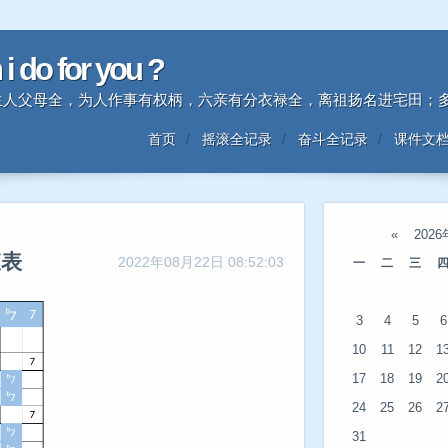
n i do for you ?
时中生人父母全，为人作事有权柄，六亲有分衣禄全，离祖扬名进宅田
首页
摇滚全记录
奋斗全记录
课件文
«
202
查表
2022年08月22日 08:52:03
一
二
三
3
4
5
6
10
11
12
1
17
18
19
2
24
25
26
2
31