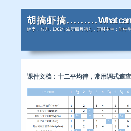
胡 搞 虾 搞 . . . . . . . . . What ca
姓李，名力 , 1982年农历四月初九，寅时中生：
课件文档：十二平均律，常用调式速