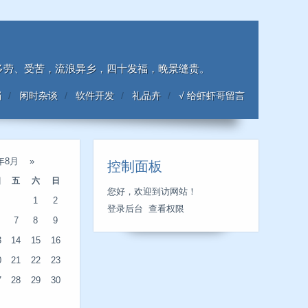
；多劳、受苦，流浪异乡，四十发福，晚景缝贵。
档
闲时杂谈
软件开发
礼品卉
√ 给虾虾哥留言
6年8月
»
控制面板
四
五
六
日
您好，欢迎到访网站！
1
2
登录后台
查看权限
7
8
9
3
14
15
16
0
21
22
23
7
28
29
30