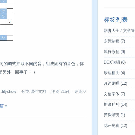
标签列表
韵脚大全 / 文章
东莞制噪
(7)
流行原创
(9)
DGX说唱
(0)
同的调式抽取不同的音，组成固有的音色，你
是另外一回事了 ：）
乐理相关
(4)
改词歪唱
(12)
lilyshow
分类:课件文档
浏览:2154
评论:0
文创字体
(7)
摇滚乒乓
(14)
篇 »
弹珠潮玩
(1)
花开见喜
(12)