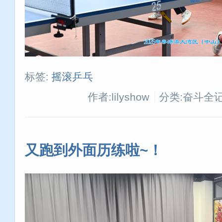
标签:
摇滚乒乓
作者:lilyshow
分类:奋斗全
又跑到外面历练啦~！