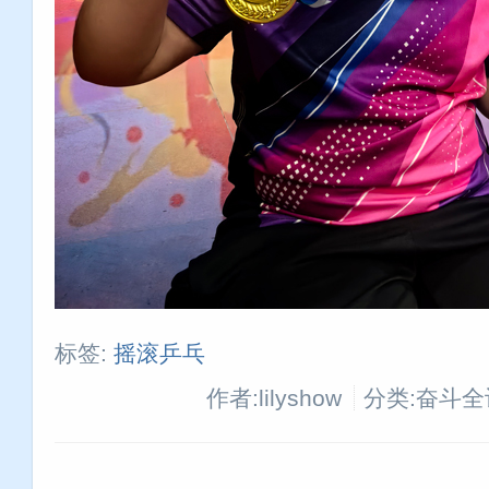
标签:
摇滚乒乓
作者:lilyshow
分类:奋斗全