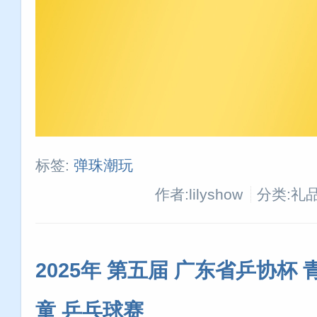
标签:
弹珠潮玩
作者:lilyshow
分类:礼
2025年 第五届 广东省乒协杯
童 乒乓球赛