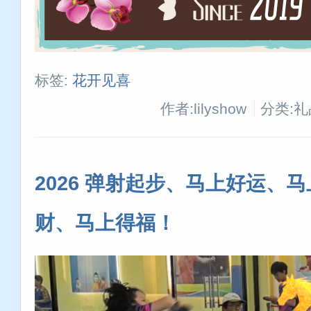
标签:
花开见喜
作者:lilyshow
分类:
2026 弹射起步、马上好运、
财、马上得福！