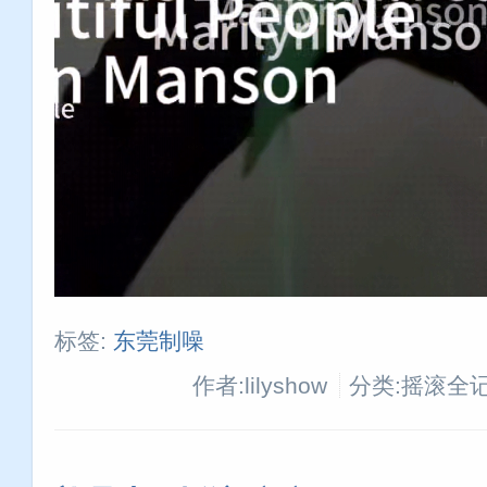
标签:
东莞制噪
作者:lilyshow
分类:摇滚全