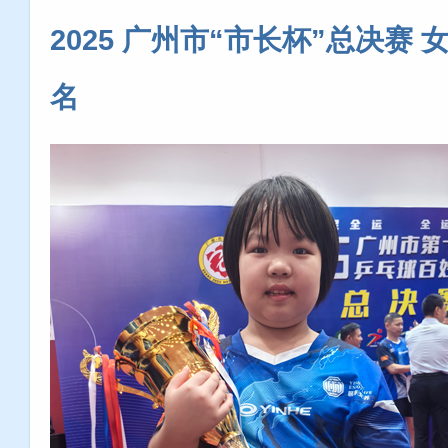
2025 广州市“市长杯”总决赛 
名