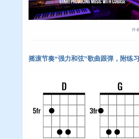
作者:
摇滚节奏“强力和弦”歌曲跟弹，附练