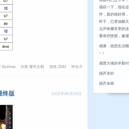
晃眼间已过卄年，
感叹一下，现在还
件，真的很好用，
杆子，已变油腻大
点开收藏夹里的这
看有些恍惚，遂灌点
感谢，祝您生活顺
~！
感恩大佬的辛勤付
lilyshow
分类:课件文档
浏览:2543
评论:0
搞芥末好
搞芥末帅
免费最终版
2022年08月20日