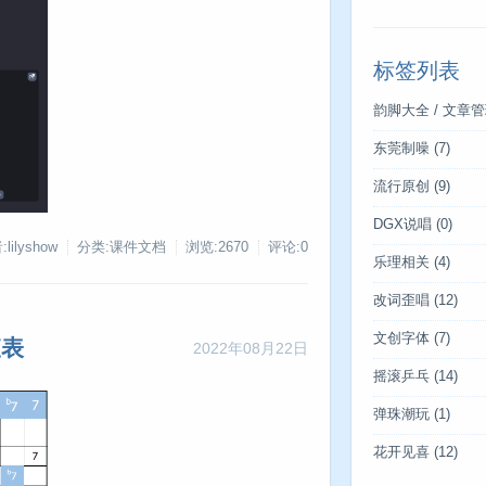
标签列表
韵脚大全 / 文章
东莞制噪
(7)
流行原创
(9)
DGX说唱
(0)
lilyshow
分类:课件文档
浏览:2670
评论:0
乐理相关
(4)
改词歪唱
(12)
文创字体
(7)
查表
2022年08月22日
摇滚乒乓
(14)
弹珠潮玩
(1)
花开见喜
(12)