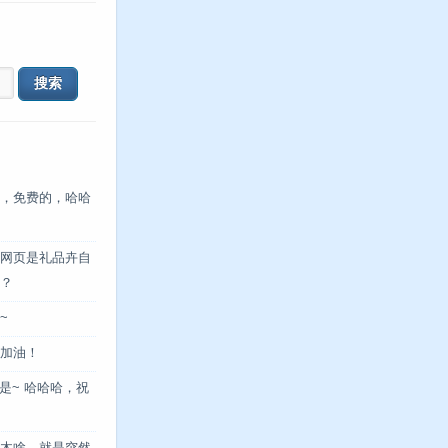
，免费的，哈哈
网页是礼品卉自
？
~
加油！
是~ 哈哈哈，祝