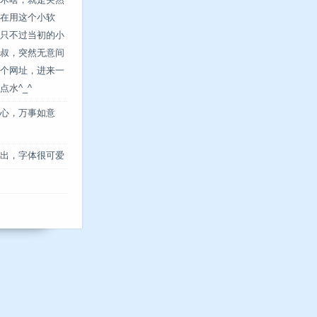
木啥，就是突然
在用这个小软
只不过当初的小
叔，突然无意间
个网址，进来一
水^_^
心，万事如意
出，字体很可爱