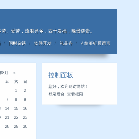
；多劳、受苦，流浪异乡，四十发福，晚景缝贵。
档
闲时杂谈
软件开发
礼品卉
√ 给虾虾哥留言
6年8月
»
控制面板
四
五
六
日
您好，欢迎到访网站！
1
2
登录后台
查看权限
7
8
9
3
14
15
16
0
21
22
23
7
28
29
30