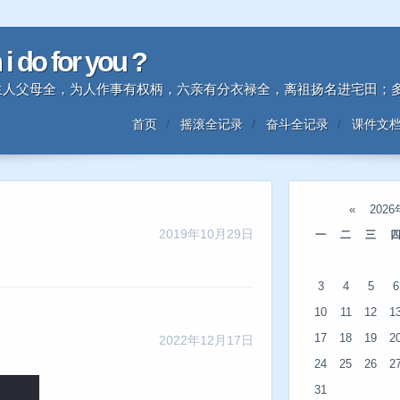
n i do for you ?
时中生人父母全，为人作事有权柄，六亲有分衣禄全，离祖扬名进宅田
首页
摇滚全记录
奋斗全记录
课件文
«
202
2019年10月29日
一
二
三
3
4
5
6
10
11
12
1
17
18
19
2
2022年12月17日
24
25
26
2
31