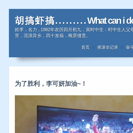
胡 搞 虾 搞 . . . . . . . . . What can i 
姓李，名力 , 1982年农历四月初九，寅时中生：时中生
苦，流浪异乡，四十发福，晚景缝贵。
首页
摇滚全记录
奋
为了胜利，李可妍加油~！